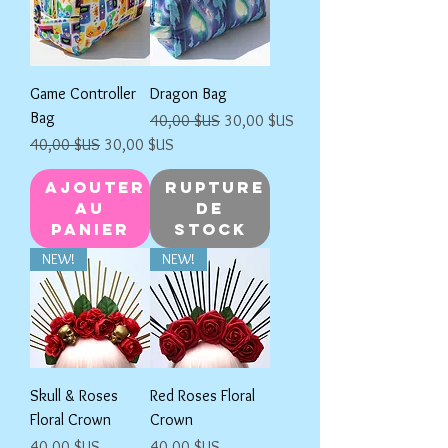
Game Controller
Dragon Bag
Bag
Prix original
Prix promotionnel
40,00 $US
30,00 $US
Prix original
Prix promotionnel
40,00 $US
30,00 $US
Ajouter
Rupture
au
de
panier
stock
NEW!
NEW!
Skull & Roses
Red Roses Floral
Floral Crown
Crown
Prix
Prix
40,00 $US
40,00 $US