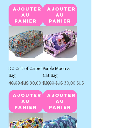
Ajouter
Ajouter
au
au
panier
panier
DC Cult of Carpet
Purple Moon &
Bag
Cat Bag
Prix original
Prix promotionnel
Prix original
Prix promotionnel
40,00 $US
30,00 $US
40,00 $US
30,00 $US
Ajouter
Ajouter
au
au
panier
panier