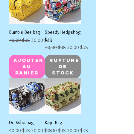
Bumble Bee bag
Speedy Hedgehog
bag
Prix original
Prix promotionnel
40,00 $US
30,00 $US
Prix original
Prix promotionnel
40,00 $US
30,00 $US
Ajouter
Rupture
au
de
panier
stock
Dr. Who bag
Kaiju Bag
Prix original
Prix promotionnel
Prix original
Prix promotionnel
40,00 $US
30,00 $US
40,00 $US
30,00 $US