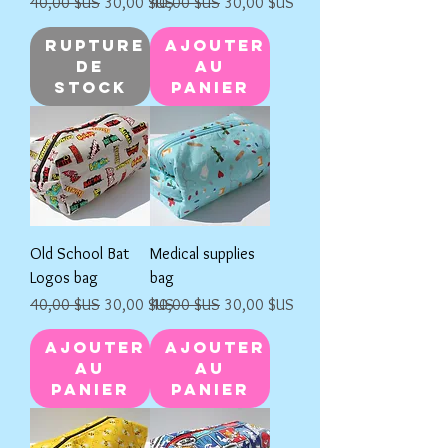
Prix original
Prix promotionnel
Prix original
Prix promotionnel
40,00 $US
30,00 $US
40,00 $US
30,00 $US
Rupture
Ajouter
de
au
stock
panier
Old School Bat
Medical supplies
Logos bag
bag
Prix original
Prix promotionnel
Prix original
Prix promotionnel
40,00 $US
30,00 $US
40,00 $US
30,00 $US
Ajouter
Ajouter
au
au
panier
panier