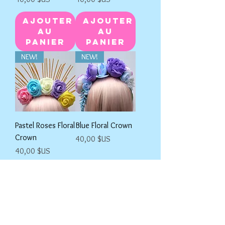
Ajouter
Ajouter
au
au
panier
panier
NEW!
NEW!
Pastel Roses Floral
Blue Floral Crown
Crown
Prix
40,00 $US
Prix
40,00 $US
Ajouter
Ajouter
au
au
panier
panier
NEW!