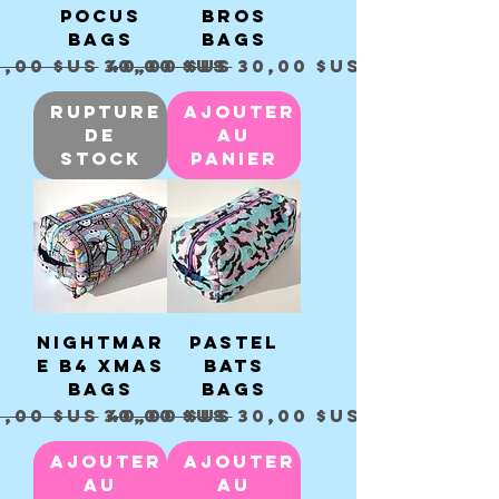
Pocus
Bros
Bags
Bags
ix original
Prix promotionnel
Prix original
Prix promotionnel
0,00 $US
30,00 $US
40,00 $US
30,00 $US
Rupture
Ajouter
de
au
stock
panier
Nightmar
Pastel
e B4 Xmas
Bats
Bags
Bags
ix original
Prix promotionnel
Prix original
Prix promotionnel
0,00 $US
30,00 $US
40,00 $US
30,00 $US
Ajouter
Ajouter
au
au