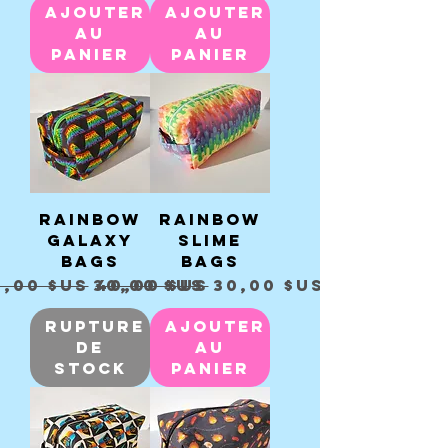
Ajouter
Ajouter
au
au
panier
panier
Rainbow
Rainbow
Galaxy
Slime
Bags
Bags
ix original
Prix promotionnel
Prix original
Prix promotionnel
0,00 $US
30,00 $US
40,00 $US
30,00 $US
Rupture
Ajouter
de
au
stock
panier