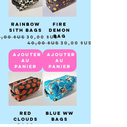
Rainbow
Fire
Sith Bags
Demon
Bag
ix original
Prix promotionnel
0,00 $US
30,00 $US
Prix original
Prix promotionnel
40,00 $US
30,00 $US
Ajouter
Ajouter
au
au
panier
panier
Red
Blue WW
Clouds
Bags
Bags
Prix original
Prix promotionnel
40,00 $US
30,00 $US