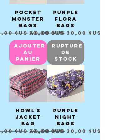
Pocket
Purple
Monster
Flora
Bags
Bags
ix original
Prix promotionnel
Prix original
Prix promotionnel
0,00 $US
30,00 $US
40,00 $US
30,00 $US
Ajouter
Rupture
au
de
panier
stock
Howl's
Purple
Jacket
Night
Bag
Bags
ix original
Prix promotionnel
Prix original
Prix promotionnel
0,00 $US
30,00 $US
40,00 $US
30,00 $US