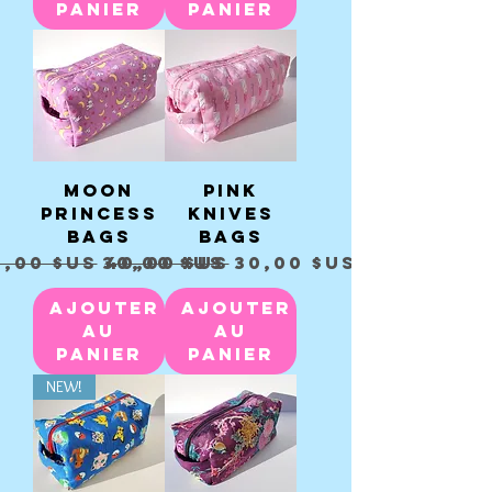
panier
panier
Moon
Pink
Princess
Knives
Bags
Bags
ix original
Prix promotionnel
Prix original
Prix promotionnel
0,00 $US
30,00 $US
40,00 $US
30,00 $US
Ajouter
Ajouter
au
au
panier
panier
NEW!